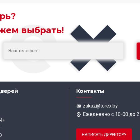
рь?
жем выбрать!
дверей
Контакты
zakaz@torex.by
Ежедневно с 10-00 до 2
 4+
F
НАПИСАТЬ ДИРЕКТОРУ
O