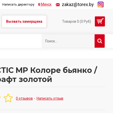
zakaz@torex.by
Минск
Написать директору
Вызвать замерщика
Товаров 0 (0 Руб)
TIC MP Колоре бьянко /
рафт золотой
0 отзывов
-
Написать отзыв