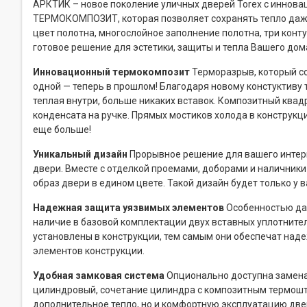
АРКТИК – новое поколение уличных дверей Torex с иннова
ТЕРМОКОМПОЗИТ, которая позволяет сохранять тепло даже
цвет полотна, многослойное заполнение полотна, три конт
готовое решение для эстетики, защиты и тепла Вашего дом
Инновационный термокомпозит
Терморазрыв, который с
одной — теперь в прошлом! Благодаря новому констуктиву 
теплая внутри, больше никаких вставок. Композитный ква
конденсата на ручке. Прямых мостиков холода в конструкц
еще больше!
Уникальный дизайн
Прорывное решение для вашего интерь
двери. Вместе с отделкой проемами, доборами и наличник
образ двери в едином цвете. Такой дизайн будет только у в
Надежная защита уязвимых элементов
Особенностью да
наличие в базовой комплектации двух вставных уплотните
установлены в конструкции, тем самым они обеспечат на
элементов конструкции.
Удобная замковая система
Опционально доступна замена
цилиндровый, сочетание цилиндра с композитным термошто
дополнительное тепло, но и комфортную эксплуатацию две