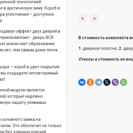
ционной технологией
 в арктическую зиму. Короб в
ура уплотнения – доступное
«
»
а.
оздавал эффект двух дверей в
термокомпозит - дверь ВСЯ
В стоимость комплекта в
драт исключает образование
1.
дверное полотно,
2.
двер
ии нет, тем самым дома тепла
Откосы в стоимость не вхо
ера — короб в цвет покрытия
и вы создадите неповторимый
ас!
нной модели является
лей, которые надежно
дежную защиту уязвимых
 основного замка на
ком. Это обеспечит не только
ри без длинных ключей.