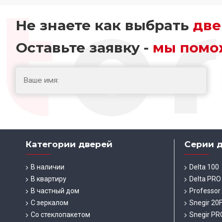
Не знаете как выбрать
две
Оставьте заявку -
мы помо
Категории дверей
Серии 
В наличии
Delta 100
В квартиру
Delta PRO
В частный дом
Professor
С зеркалом
Snegir 20
Со стеклопакетом
Snegir PR