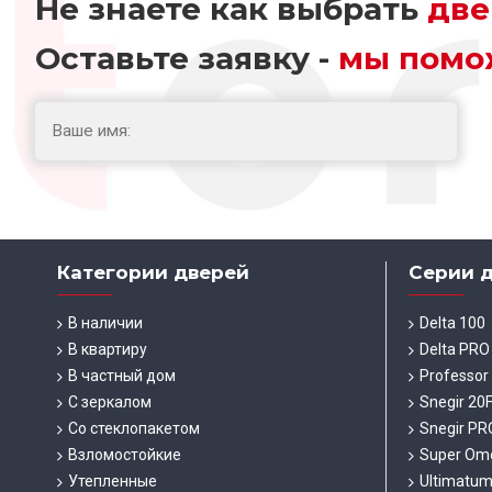
Не знаете как выбрать
две
Оставьте заявку -
мы помо
Категории дверей
Серии 
В наличии
Delta 100
В квартиру
Delta PRO
В частный дом
Professor
С зеркалом
Snegir 20
Со стеклопакетом
Snegir PR
Взломостойкие
Super Om
Утепленные
Ultimatu