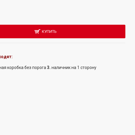
КУПИТЬ
ходят:
ная коробка
без порога
3.
наличник
на 1 сторону