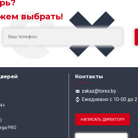
рь?
жем выбрать!
дверей
Контакты
zakaz@torex.by
Ежедневно с 10-00 до 2
 4+
F
НАПИСАТЬ ДИРЕКТОРУ
O
ega PRO
m