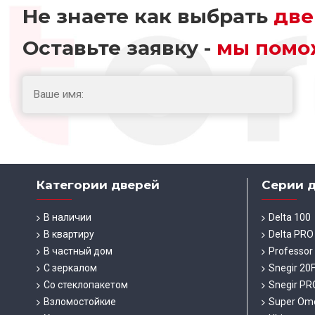
Не знаете как выбрать
две
Оставьте заявку -
мы помо
Категории дверей
Серии 
В наличии
Delta 100
В квартиру
Delta PRO
В частный дом
Professor
С зеркалом
Snegir 20
Со стеклопакетом
Snegir PR
Взломостойкие
Super Om