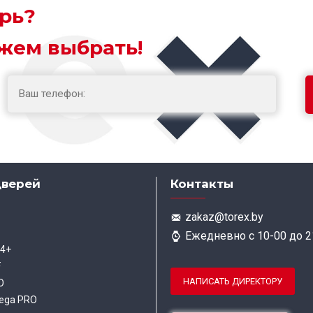
рь?
жем выбрать!
дверей
Контакты
zakaz@torex.by
Ежедневно с 10-00 до 2
 4+
F
НАПИСАТЬ ДИРЕКТОРУ
O
ega PRO