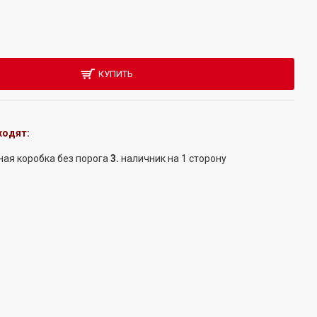
КУПИТЬ
ходят:
ная коробка
без порога
3.
наличник
на 1 сторону